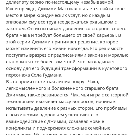
делает эту серию по-настоящему незабываемой.
Как и прежде, Джимми Макгилл пытается найти свое
место в мире юридических услуг, но с каждым
эпизодом ему все труднее держаться рядышком с
законом. Он испытывает давление со стороны своего
брата Чака и требует большего от своей карьеры. В
этой серии Джимми принимает решение, которое
может изменить его жизнь навсегда. Его решимость
поступать вразрез с предписаниями закона и моралью
становится все более заметной, что закладывает
основу для его будущей трансформации в культового
персонажа Сола Гудмана.
В это время сюжетная линия вокруг Чака,
легкомысленного и болезненного старшего брата
Джимми, также развивается. Чак, чья игра с сенсорной
технологией вызывает массу вопросов, начинает
испытывать давление с разных сторон. Его проблемы
с психическим здоровьем усложняют его
взаимодействие с Джимми, создавая новые
конфликты и подчеркивая сложные семейные
отношения. Мы видим, как нарастающее напряжение