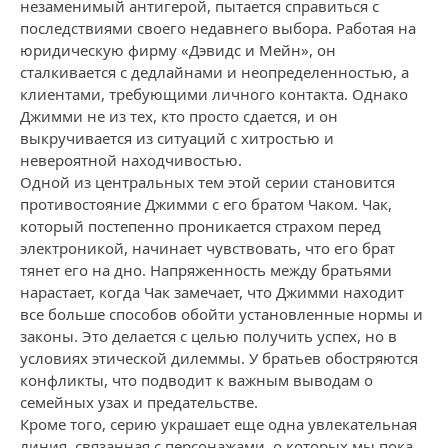
незаменимый антигерой, пытается справиться с
последствиями своего недавнего выбора. Работая на
юридическую фирму «Дэвидс и Мейн», он
сталкивается с дедлайнами и неопределенностью, а
клиентами, требующими личного контакта. Однако
Джимми не из тех, кто просто сдается, и он
выкручивается из ситуаций с хитростью и
невероятной находчивостью.
Одной из центральных тем этой серии становится
противостояние Джимми с его братом Чаком. Чак,
который постепенно проникается страхом перед
электроникой, начинает чувствовать, что его брат
тянет его на дно. Напряженность между братьями
нарастает, когда Чак замечает, что Джимми находит
все больше способов обойти установленные нормы и
законы. Это делается с целью получить успех, но в
условиях этической дилеммы. У братьев обостряются
конфликты, что подводит к важным выводам о
семейных узах и предательстве.
Кроме того, серию украшает еще одна увлекательная
линия, связанная с персонажами, о которых мы пока