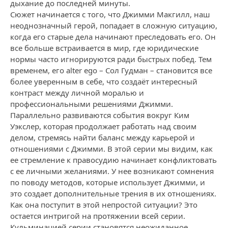
дыхание до последней минуты.
Сюжет начинается с того, что Джимми Макгилл, наш
неоднозначный герой, попадает в сложную ситуацию,
когда его старые дела начинают преследовать его. Он
все больше встраивается в мир, где юридические
нормы часто игнорируются ради быстрых побед. Тем
временем, его alter ego – Сол Гудман – становится все
более уверенным в себе, что создаёт интересный
контраст между личной моралью и
профессиональными решениями Джимми.
Параллельно развиваются события вокруг Ким
Уэкслер, которая продолжает работать над своим
делом, стремясь найти баланс между карьерой и
отношениями с Джимми. В этой серии мы видим, как
ее стремление к правосудию начинает конфликтовать
с ее личными желаниями. У нее возникают сомнения
по поводу методов, которые использует Джимми, и
это создает дополнительные трения в их отношениях.
Как она поступит в этой непростой ситуации? Это
остается интригой на протяжении всей серии.
Кульминацией серии становятся неожиданное